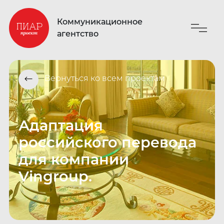
Коммуникационное
агентство
Вернуться ко всем проектам
⟵
Адаптация
российского перевода
для компании
Vingroup.