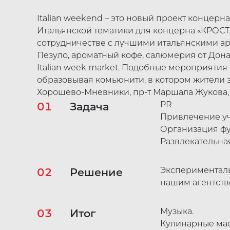
Italian weekend – это новый проект концерн
Итальянской тематики для концерна «КРОСТ
сотрудничестве с лучшими итальянскими ар
Пезуло, ароматный кофе, салюмерия от Дона
Italian week market. Подобные мероприяти
образовывая комьюнити, в котором жители зн
Хорошево-Мневники, пр-т Маршала Жукова, 
PR
01
Задача
Привлечение у
Организация фу
Развлекательна
Эксперименталь
02
Решение
нашим агентств
Музыка.
03
Итог
Кулинарные маст