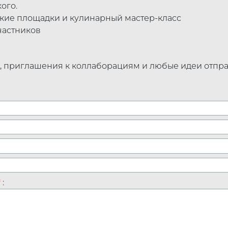
ого.
тские площадки и кулинарный мастер-класс
частников
х, приглашения к коллаборациям и любые идеи отпр
*
: