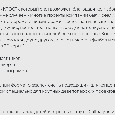
а «КРОСТ», который стал возможен благодаря коллабор
» не случаен - многие проекты компании были реали
хитекторами и дизайнерами. Настоящая итальянская
 Джулио, настоящее итальянское джелато, вкуснейши
я призваны сплотить жителей всех построенных Конц
акомятся друг с другом, играют вместе в футбол и с
д.39.корп.6
частников
дкорта
я программа
ный формат оказался очень подходящим для концепц
ом специально для крупных девелоперских проектов
ер-классы для детей и взрослых, шоу от Сulinaryon и