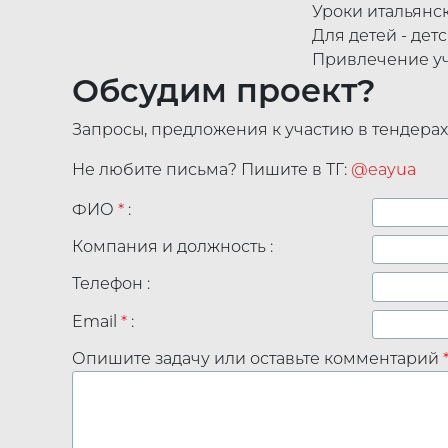
Уроки итальянск
Для детей - де
Привлечение у
Обсудим проект?
Запросы, предложения к участию в тендера
Не любите письма? Пишите в ТГ:
@eayua
ФИО
*
:
Компания и должность :
Телефон :
Email
*
:
Опишите задачу или оставьте комментарий